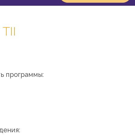
TII
ь программы:
дения: