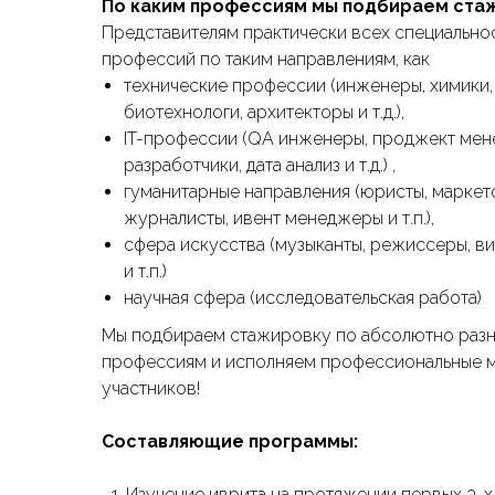
По каким профессиям мы подбираем ста
Представителям практически всех специально
профессий по таким направлениям, как
технические профессии (инженеры, химики,
биотехнологи, архитекторы и т.д.),
IT-профессии (QA инженеры, проджект мен
разработчики, дата анализ и т.д.) ,
гуманитарные направления (юристы, маркет
журналисты, ивент менеджеры и т.п.),
сфера искусства (музыканты, режиссеры, 
и т.п.)
научная сфера (исследовательская работа)
Мы подбираем стажировку по абсолютно раз
профессиям и исполняем профессиональные 
участников!
Составляющие программы:
Изучение иврита на протяжении первых 3-х