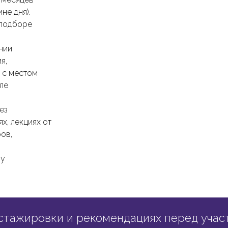
не дня).
 подборе
нии
я,
 с местом
ле
ез
х, лекциях от
ов,
му
стажировки и рекомендациях перед учас