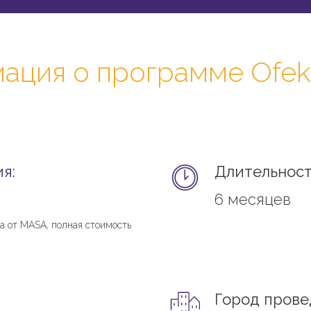
ция о программе Ofek 
я:
Длительност
6 месяцев
та от MASA, полная стоимость
Город прове