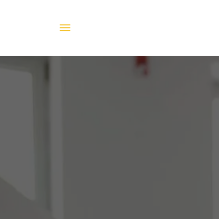
МАСА
Ста