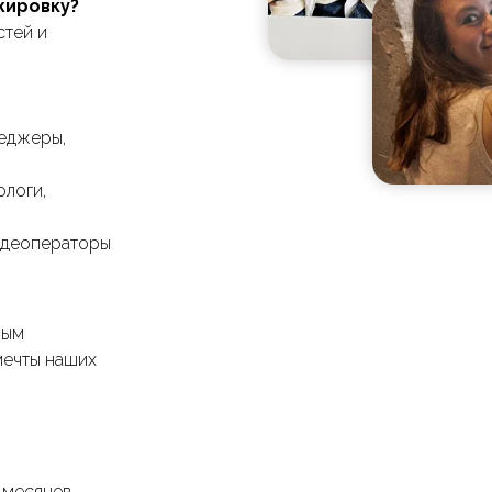
жировку?
стей и
еджеры,
ологи,
видеоператоры
ным
мечты наших
 месяцев