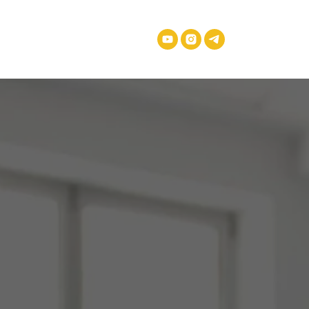
демия Сахлав
Оставить заявку