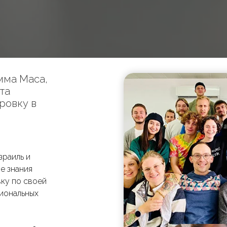
мма Маса,
та
ровку в
зраиль и
ые знания
ку по своей
иональных