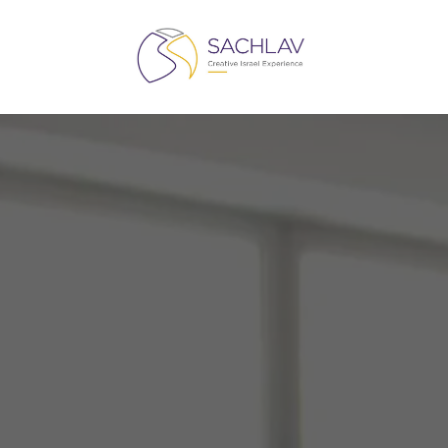
жировки
Поиск документов
F.A.Q.
Ака